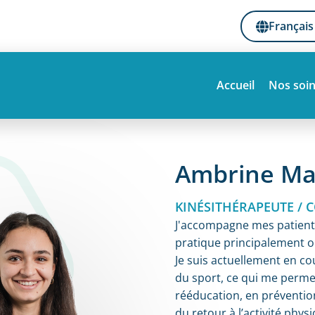
Français
Accueil
Nos soi
Ambrine Ma
KINÉSITHÉRAPEUTE /
J'accompagne mes patients
pratique principalement or
Je suis actuellement en co
du sport, ce qui me perm
rééducation, en préventi
du retour à l’activité phys