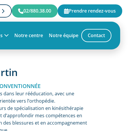
02/880.38.00
Prendre rendez-vous
ns
Notre centre
Notre équipe
Contact
rtin
 CONVENTIONNÉE
 dans leur rééducation, avec une
ientée vers l’orthopédie.
urs de spécialisation en kinésithérapie
et d’approfondir mes compétences en
on des blessures et en accompagnement
ique.