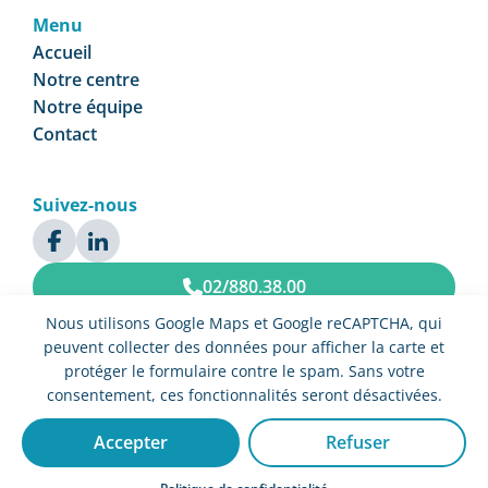
Menu
Accueil
Notre centre
Notre équipe
Contact
Suivez-nous
02/880.38.00
Nous utilisons Google Maps et Google reCAPTCHA, qui
Prendre rendez-vous
peuvent collecter des données pour afficher la carte et
protéger le formulaire contre le spam. Sans votre
consentement, ces fonctionnalités seront désactivées.
© Centre Médical Ciceron 2025 Tous droits réservés –
Politique de
confidentialité et gestion des cookies
Accepter
Refuser
Website by