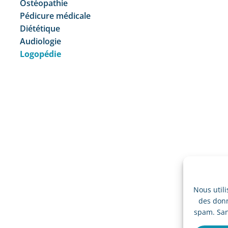
Ostéopathie
Pédicure médicale
Diététique
Audiologie
Logopédie
Nous util
des donn
spam. San