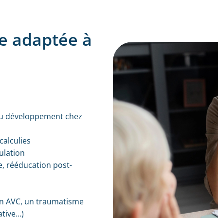
e adaptée à
 du développement chez
calculies
culation
le, rééducation post-
un AVC, un traumatisme
ative…)