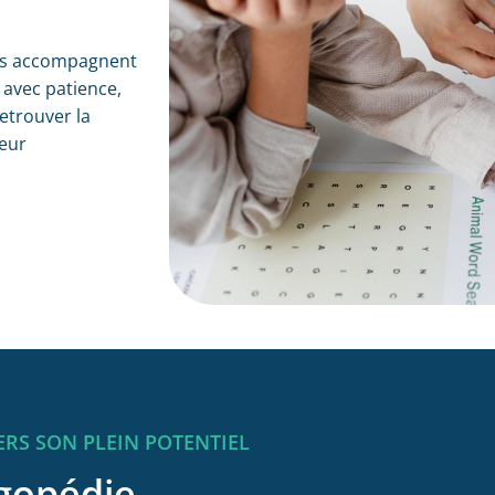
des accompagnent
s avec patience,
retrouver la
leur
RS SON PLEIN POTENTIEL
ogopédie